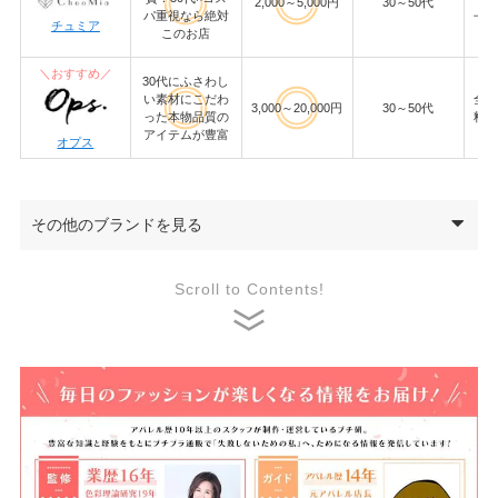
2,000～5,000円
30～50代
上で
パ重視なら絶対
チュミア
このお店
＼おすすめ／
30代にふさわし
い素材にこだわ
全国
3,000～20,000円
30～50代
った本物品質の
料
アイテムが豊富
オプス
その他のブランドを見る
Scroll to Contents!