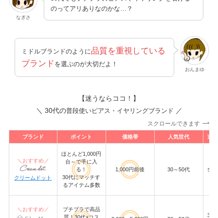
のってアリありなのかな…？
なぎさ
品質を重視している
ミドルブランドのように
ブランド
を選ぶのが大切だよ！
おんまゆ
【迷うならココ！】
＼
30代の
／
普段使いピアス・イヤリングブランド
スクロールできます
ブランド
ポイント
価格帯
人気世代
送料
ほとんど1,000円
＼おすすめ／
台～で手に入
る！
1,000円前後
30～50代
全品
30代にマッチす
クリームドット
るアイテム多数
＼おすすめ／
プチプラで高品
390
質！30代×コス