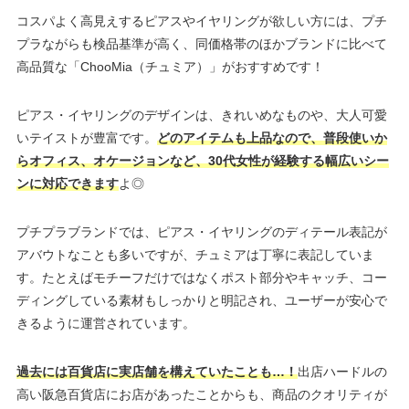
コスパよく高見えするピアスやイヤリングが欲しい方には、プチ
プラながらも検品基準が高く、同価格帯のほかブランドに比べて
高品質な「ChooMia（チュミア）」がおすすめです！
ピアス・イヤリングのデザインは、きれいめなものや、大人可愛
いテイストが豊富です。
どのアイテムも上品なので、普段使いか
らオフィス、オケージョンなど、30代女性が経験する幅広いシー
ンに対応できます
よ◎
プチプラブランドでは、ピアス・イヤリングのディテール表記が
アバウトなことも多いですが、チュミアは丁寧に表記していま
す。たとえばモチーフだけではなくポスト部分やキャッチ、コー
ディングしている素材もしっかりと明記され、ユーザーが安心で
きるように運営されています。
過去には百貨店に実店舗を構えていたことも…！
出店ハードルの
高い阪急百貨店にお店があったことからも、商品のクオリティが