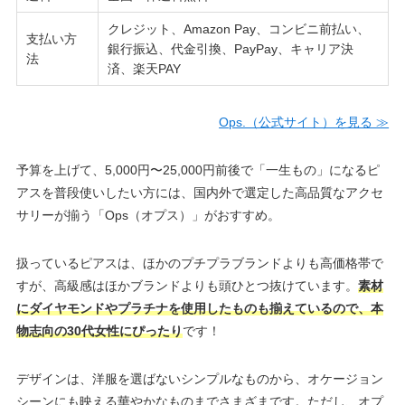
クレジット、Amazon Pay、コンビニ前払い、
支払い方
銀行振込、代金引換、PayPay、キャリア決
法
済、楽天PAY
Ops.（公式サイト）を見る ≫
予算を上げて、5,000円〜25,000円前後で「一生もの」になるピ
アスを普段使いしたい方には、国内外で選定した高品質なアクセ
サリーが揃う「Ops（オプス）」がおすすめ。
扱っているピアスは、ほかのプチプラブランドよりも高価格帯で
すが、高級感はほかブランドよりも頭ひとつ抜けています。
素材
にダイヤモンドやプラチナを使用したものも揃えているので、本
物志向の30代女性にぴったり
です！
デザインは、洋服を選ばないシンプルなものから、オケージョン
シーンにも映える華やかなものまでさまざまです。ただし、オプ