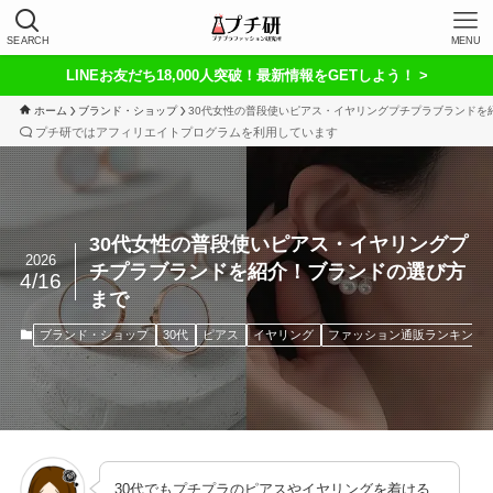
SEARCH
MENU
LINEお友だち18,000人突破！最新情報をGETしよう！ >
ホーム
ブランド・ショップ
30代女性の普段使いピアス・イヤリングプチプラブランドを
プチ研ではアフィリエイトプログラムを利用しています
30代女性の普段使いピアス・イヤリングプ
2026
チプラブランドを紹介！ブランドの選び方
4/16
まで
ブランド・ショップ
30代
ピアス
イヤリング
ファッション通販ランキング
30代でもプチプラのピアスやイヤリングを着ける