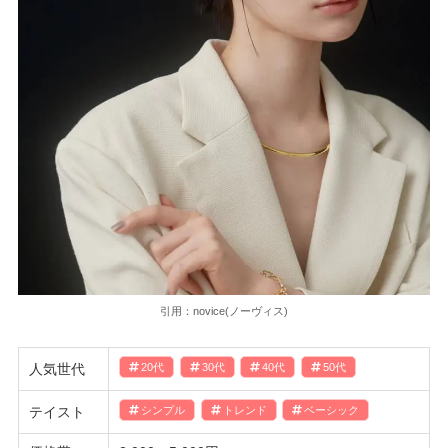
引用：novice(ノーヴィス)
人気世代
20代
30代
40代
50代
テイスト
シンプル
トレンド
ベーシック