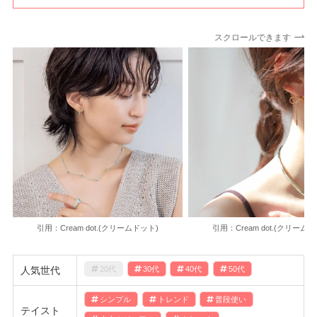
スクロールできます
引用：Cream dot.(クリームドット)
引用：Cream dot.(クリーム
人気世代
20代
30代
40代
50代
シンプル
トレンド
普段使い
テイスト