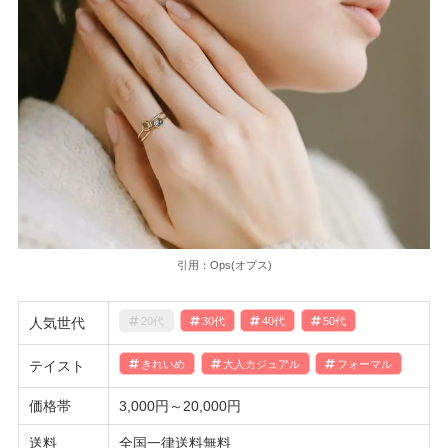
引用：Ops(オプス)
人気世代
20代
30代
40代
50代
テイスト
きれいめ
大人カジュアル
フォーマル
価格帯
3,000円～20,000円
送料
全国一律送料無料