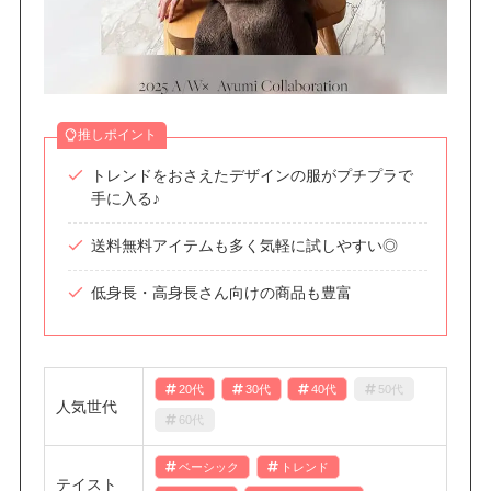
推しポイント
トレンドをおさえたデザインの服がプチプラで
手に入る♪
送料無料アイテムも多く気軽に試しやすい◎
低身長・高身長さん向けの商品も豊富
20代
30代
40代
50代
人気世代
60代
ベーシック
トレンド
テイスト