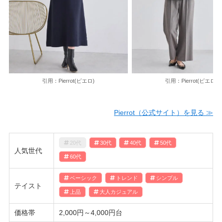
引用：Pierrot(ピエロ)
引用：Pierrot(ピエロ)
Pierrot（公式サイト）を見る ≫
20代
30代
40代
50代
人気世代
60代
ベーシック
トレンド
シンプル
テイスト
上品
大人カジュアル
価格帯
2,000円～4,000円台