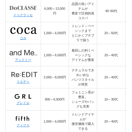
品質の良いアイ
6,000～13,000
テムが
40~60代
円
豊富で圧倒的高
ドゥクラッセ
コスパ
トレンド～ベー
シックまで
1
1,000～6,000円
20～50代
とにかくプチプ
コカ
ラで揃う
着回しの利くベ
6
1,000～6,000円
ーシックな
20～40代
アンドミー
アイテムが豊富
ナチュラルでき
れいめな
2
2,000～8,000円
20～40代
パンツスタイル
リエディ
が得意
フェミニン系が
豊富。
6
900～6,000円
10～30代
シューズやバッ
グレイル
グも充実
トレンドアイテ
ムが
1,000～6,000円
20～40代
激安価格で購入
フィフス
できる