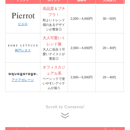
高品質＆プチ
プラ！
6
2,000～4,000円
30～50代
程よいトレンド
ピエロ
感のあるデザイ
ンが豊富◎
大人可愛いト
レンド服
6
2,000～4,000円
20～40代
大人に似合う可
神戸レタス
愛いテイストが
豊富◎
オフィスカジ
ュアル系
5
2,000～6,000円
20～40代
ベーシックで使
アクアガレージ
いやすいアイテ
ムが揃う
Scroll to Contents!