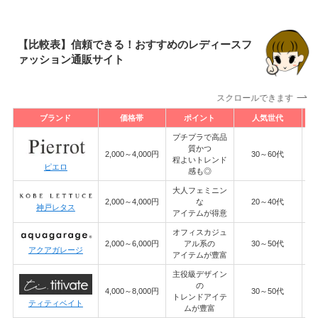
【比較表】信頼できる！おすすめのレディースフ
ァッション通販サイト
スクロールできます
ブランド
価格帯
ポイント
人気世代
プチプラで高品
質かつ
6
2,000～4,000円
30～60代
程よいトレンド
ピエロ
感も◎
大人フェミニン
6
2,000～4,000円
な
20～40代
神戸レタス
アイテムが得意
オフィスカジュ
5
2,000～6,000円
アル系の
30～50代
アクアガレージ
アイテムが豊富
主役級デザイン
の
4,000～8,000円
30～50代
トレンドアイテ
ティティベイト
ムが豊富