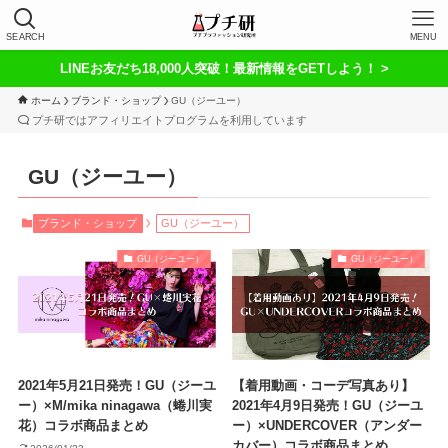
SEARCH
MENU
LINEお友だち18,000人突破！最新情報をGETしよう！ >
ホーム
ブランド・ショップ
GU（ジーユー）
プチ研ではアフィリエイトプログラムを利用しています
GU（ジーユー）
ブランド・ショップ
GU（ジーユー）
GU（ジーユー）
GU（ジーユー）
2021年5月21日発売！GU（ジーユ
【着用動画・コーデ写真あり】
ー）×M/mika ninagawa（蜷川実
2021年4月9日発売！GU（ジーユ
花）コラボ商品まとめ
ー）×UNDERCOVER（アンダー
カバー）コラボ商品まとめ