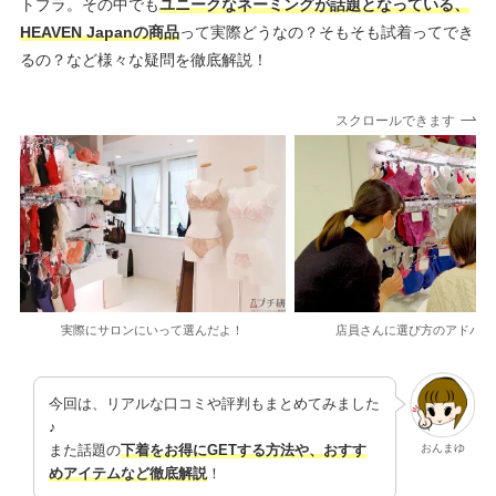
トブラ。その中でも
ユニークなネーミングが話題となっている、
HEAVEN Japanの商品
って実際どうなの？そもそも試着ってでき
るの？など様々な疑問を徹底解説！
スクロールできます
実際にサロンにいって選んだよ！
店員さんに選び方のアドバイ
今回は、リアルな口コミや評判もまとめてみました
♪
おんまゆ
また話題の
下着をお得にGETする方法や、おすす
めアイテムなど徹底解説
！