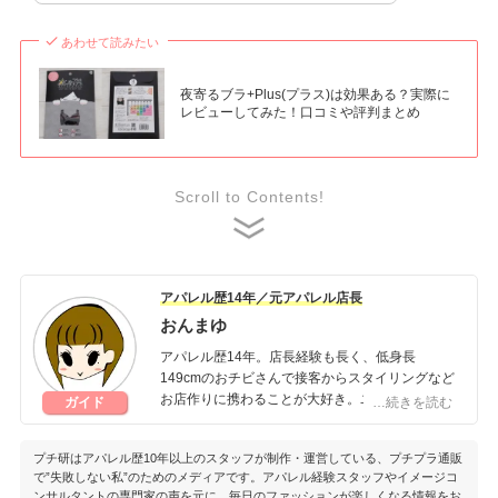
あわせて読みたい
夜寄るブラ+Plus(プラス)は効果ある？実際に
レビューしてみた！口コミや評判まとめ
Scroll to Contents!
アパレル歴14年／元アパレル店長
おんまゆ
アパレル歴14年。店長経験も長く、低身長
149cmのおチビさんで接客からスタイリングなど
お店作りに携わることが大好き。ユニクロ・GU
ガイド
…続きを読む
好きで、週末はしまパトならぬユニパト♡ファッ
ションはもちろん、コスメ・健康・ダイエットな
プチ研はアパレル歴10年以上のスタッフが制作・運営している、プチプラ通販
ど知識は幅広く、豆知識なら右に出るもの無し！
で”失敗しない私”のためのメディアです。アパレル経験スタッフやイメージコ
笑
ンサルタントの専門家の声を元に、毎日のファッションが楽しくなる情報をお