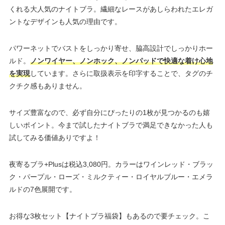
くれる大人気のナイトブラ。繊細なレースがあしらわれたエレガ
ントなデザインも人気の理由です。
パワーネットでバストをしっかり寄せ、脇高設計でしっかりホー
ルド。
ノンワイヤー、ノンホック、ノンパッドで快適な着け心地
を実現
しています。さらに取扱表示を印字することで、タグのチ
クチク感もありません。
サイズ豊富なので、必ず自分にぴったりの1枚が見つかるのも嬉
しいポイント。今まで試したナイトブラで満足できなかった人も
試してみる価値ありですよ！
夜寄るブラ+Plusは税込3,080円。カラーはワインレッド・ブラッ
ク・パープル・ローズ・ミルクティー・ロイヤルブルー・エメラ
ルドの7色展開です。
お得な3枚セット【ナイトブラ福袋】もあるので要チェック。こ