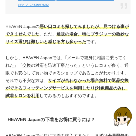
l33n_2_1813980180/
HEAVEN Japanの
悪い口コミも探してみましたが、見つける事が
できませんでした
。ただ、
通販の場合、特にブラジャーの微妙な
サイズ選びは難しいと感じる方も多かった
です。
しかし、HEAVEN Japanでは、｢メールで親身に相談に乗ってく
れた」「交換の対応も迅速丁寧だった」という口コミが多く、通
販でも安心して買い物できるショップであることがわかります。
それでも不安な方は、
サイズが合わなかった場合無料で返品交換
ができるフィッティングサービスを利用したり(対象商品のみ)、
試着サロンを利用
してみるのもおすすめですよ。
HEAVEN Japanの下着をお得に買うには？
HEAVEN Japanでお得に下着を購入するなら、
まずは会員登録を