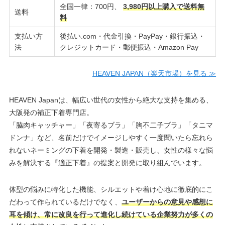
全国一律：700円、
3,980円以上購入で送料無
送料
料
支払い方
後払い.com・代金引換・PayPay・銀行振込・
法
クレジットカード・郵便振込・Amazon Pay
HEAVEN JAPAN（楽天市場）を見る ≫
HEAVEN Japanは、幅広い世代の女性から絶大な支持を集める、
大阪発の補正下着専門店。
「脇肉キャッチャー」「夜寄るブラ」「胸不二子ブラ」「タニマ
ドンナ」など、名前だけでイメージしやすく一度聞いたら忘れら
れないネーミングの下着を開発・製造・販売し、女性の様々な悩
みを解決する『適正下着』の提案と開発に取り組んでいます。
体型の悩みに特化した機能、シルエットや着け心地に徹底的にこ
だわって作られているだけでなく、
ユーザーからの意見や感想に
耳を傾け、常に改良を行って進化し続けている企業努力が多くの