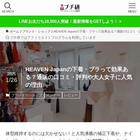
SEARCH
MENU
LINEお友だち18,000人突破！最新情報をGETしよう！ >
ホーム
ブランド・ショップ
HEAVEN Japanの下着・ブラって効果ある？通販の口コ
プチ研ではアフィリエイトプログラムを利用しています
HEAVEN Japanの下着・ブラって効果あ
2026
る？通販の口コミ・評判や大人女子に人気
1/26
の理由
ブランド・ショップ
インナー
レビュー
体型維持するのには欠かせない！と人気沸騰の補正下着や、ナイ