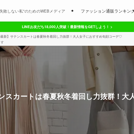
ファッション通販ランキン
失敗しない私"のためのWEBメディア
LINEお友だち18,000人突破！最新情報をGETしよう！ >
26最新】サテンスカートは春夏秋冬着回し力抜群！大人女子におすすめ旬顔コーデ♡
ます
サテンスカートは春夏秋冬着回し力抜群！大