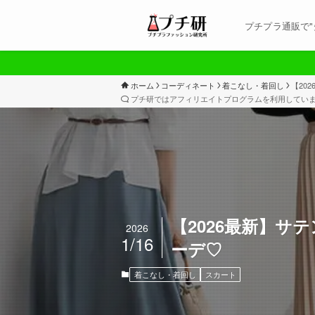
プチプラ通販で"
ホーム
コーディネート
着こなし・着回し
【20
プチ研ではアフィリエイトプログラムを利用してい
【2026最新】
2026
1/16
ーデ♡
着こなし・着回し
スカート