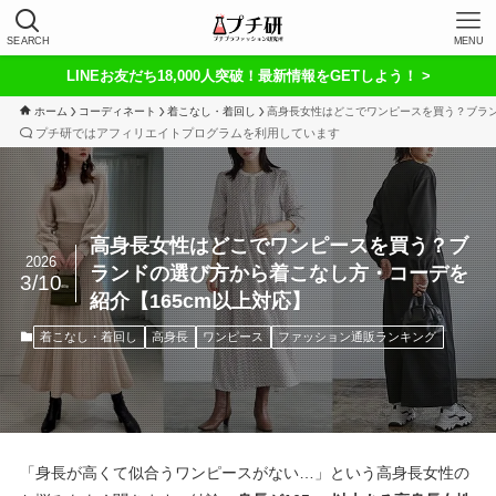
SEARCH
MENU
LINEお友だち18,000人突破！最新情報をGETしよう！ >
ホーム
コーディネート
着こなし・着回し
高身長女性はどこでワンピースを買う？ブラン
プチ研ではアフィリエイトプログラムを利用しています
高身長女性はどこでワンピースを買う？ブ
2026
ランドの選び方から着こなし方・コーデを
3/10
紹介【165cm以上対応】
着こなし・着回し
高身長
ワンピース
ファッション通販ランキング
「身長が高くて似合うワンピースがない…」という高身長女性の