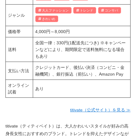
大人ファッション
トレンド
コンサバ
ジャンル
きれいめ
価格帯
4,000円～8,000円
全国一律：330円(1配送先につき) ※キャンペー
送料
ンなどにより、期間限定で送料無料になる場合
もあり
クレジットカード、後払い決済（コンビニ・金
支払い方法
融機関）、銀行振込（前払い）、Amazon Pay
オンライン
あり
試着
titivate（公式サイト）を見る ≫
titivate（ティティベイト）は、大人かわいいスタイルが好みの高
身長女性におすすめのブランド。トレンドを抑えたデザインなが