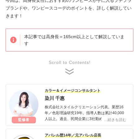
今回は、高身長女性におすすめのワンピースが手に入るプチプラ
ブランドや、ワンピースコーデのポイントを、詳しく解説してい
きます！
本記事では高身長＝165cm以上として解説していま
す
Scroll to Contents!
カラー＆イメージコンサルタント
染川 千惠
株式会社スタイルクリエーション代表。業歴16
年／色彩理論研究19年。指導人数は累計40,000
人以上。過去、民間企業に3社勤め、独立後に株
監修者
…続きを読む
式会社スタイルクリエーション及び一般社団法人
設計カラーコンサルタント協会を設立。理論性の
アパレル歴14年／元アパレル店長
高いファッションコンサルティングで、確実な美