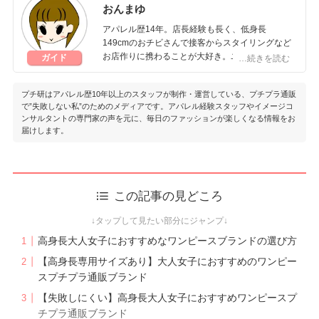
おんまゆ
とオシャレに導く。
アパレル歴14年。店長経験も長く、低身長
【所有資格】
149cmのおチビさんで接客からスタイリングなど
A・F・T 1級色彩コーディネーター(文部科学省認
お店作りに携わることが大好き。ユニクロ・GU
ガイド
…続きを読む
定 色彩能力検定 1級)
好きで、週末はしまパトならぬユニパト♡ファッ
東京商工会議所2級カラーコーディネーター
ションはもちろん、コスメ・健康・ダイエットな
日本パーソナルカラー協会認定 パーソナルカラ
プチ研はアパレル歴10年以上のスタッフが制作・運営している、プチプラ通販
ど知識は幅広く、豆知識なら右に出るもの無し！
ーアドバイザー
で”失敗しない私”のためのメディアです。アパレル経験スタッフやイメージコ
笑
日本パーソナルカラリスト協会 パーソナルカラ
ンサルタントの専門家の声を元に、毎日のファッションが楽しくなる情報をお
ー検定®2級
届けします。
おんまゆのプロフィール
全国カラービジネス協会代表
日本色彩学会正会員
国際カラーデザイン協会 カラーデザインマスタ
ー
この記事の見どころ
国際カラーデザイン協会 パーソナルスタイリス
ト
準パーソナルヘアカラー診断士
高身長大人女子におすすめなワンピースブランドの選び方
株式会社スタイルクリエーション
【高身長専用サイズあり】大人女子におすすめのワンピー
出版書籍：色彩の力“売れる”は色でつくれる 染
スプチプラ通販ブランド
川千惠
【失敗しにくい】高身長大人女子におすすめワンピースプ
チプラ通販ブランド