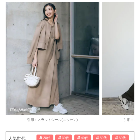
引用：スラットジール(ニッセン)
引用：スラ
人気世代
20代
30代
40代
50代
60代