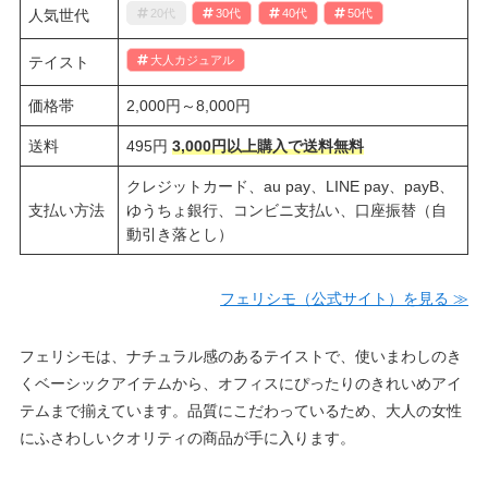
人気世代
20代
30代
40代
50代
テイスト
大人カジュアル
価格帯
2,000円～8,000円
送料
495円
3,000円以上購入で送料無料
クレジットカード、au pay、LINE pay、payB、
支払い方法
ゆうちょ銀行、コンビニ支払い、口座振替（自
動引き落とし）
フェリシモ（公式サイト）を見る ≫
フェリシモは、ナチュラル感のあるテイストで、使いまわしのき
くベーシックアイテムから、オフィスにぴったりのきれいめアイ
テムまで揃えています。品質にこだわっているため、大人の女性
にふさわしいクオリティの商品が手に入ります。