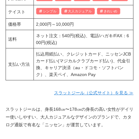
テイスト
シンプル
大人カジュアル
きれいめ
価格帯
2,000円～10,000円
ネット注文：540円(税込)、電話/ハガキ/FAX：6
送料
00円(税込)
払込用紙払い、クレジットカード、ニッセンJCB
カード払い(マジカルクラブカード払い)、代金引
支払い方法
換、キャリア決済（au・ドコモ・ソフトバン
ク）、楽天ペイ、Amazon Pay
スラットジール（公式サイト）を見る ≫
スラットジールは、身長168㎝〜178㎝の身長の高い女性がデイリ
ー使いしやすい、大人カジュアルなデザインのブランドで、カタ
ログ通販で有名な「ニッセン」が運営しています。