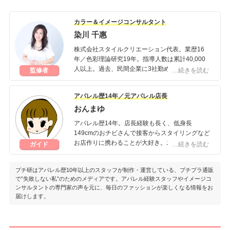
つけっぱなし
リング
カラー＆イメージコンサルタント
染川 千惠
株式会社スタイルクリエーション代表。業歴16
年／色彩理論研究19年。指導人数は累計40,000
人以上。過去、民間企業に3社勤め、独立後に株
監修者
…続きを読む
式会社スタイルクリエーション及び一般社団法人
設計カラーコンサルタント協会を設立。理論性の
アパレル歴14年／元アパレル店長
高いファッションコンサルティングで、確実な美
おんまゆ
とオシャレに導く。
アパレル歴14年。店長経験も長く、低身長
【所有資格】
149cmのおチビさんで接客からスタイリングなど
A・F・T 1級色彩コーディネーター(文部科学省認
お店作りに携わることが大好き。ユニクロ・GU
ガイド
…続きを読む
定 色彩能力検定 1級)
好きで、週末はしまパトならぬユニパト♡ファッ
東京商工会議所2級カラーコーディネーター
ションはもちろん、コスメ・健康・ダイエットな
日本パーソナルカラー協会認定 パーソナルカラ
プチ研はアパレル歴10年以上のスタッフが制作・運営している、プチプラ通販
ど知識は幅広く、豆知識なら右に出るもの無し！
ーアドバイザー
で”失敗しない私”のためのメディアです。アパレル経験スタッフやイメージコ
笑
日本パーソナルカラリスト協会 パーソナルカラ
ンサルタントの専門家の声を元に、毎日のファッションが楽しくなる情報をお
ー検定®2級
届けします。
おんまゆのプロフィール
全国カラービジネス協会代表
日本色彩学会正会員
国際カラーデザイン協会 カラーデザインマスタ