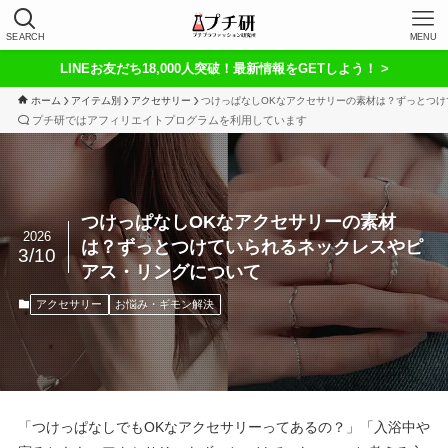
SEARCH
MENU
LINEお友だち18,000人突破！最新情報をGETしよう！ >
ホーム
アイテム別
アクセサリー
つけっぱなしOKなアクセサリーの素材は？ずっとつ
プチ研ではアフィリエイトプログラムを利用しています
つけっぱなしOKなアクセサリーの素材
2026
は？ずっとつけていられるネックレスやピ
3/10
アス・リングについて
アクセサリー
お悩み・ギモン解決
「つけっぱなしでもOKなアクセサリーってあるの？」「入浴中や