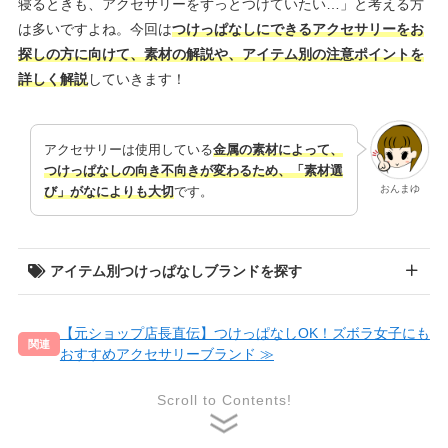
寝るときも、アクセサリーをずっとつけていたい…」と考える方
は多いですよね。今回は
つけっぱなしにできるアクセサリーをお
探しの方に向けて、素材の解説や、アイテム別の注意ポイントを
詳しく解説
していきます！
アクセサリーは使用している
金属の素材によって、
つけっぱなしの向き不向きが変わるため、「素材選
おんまゆ
び」がなによりも大切
です。
アイテム別つけっぱなしブランドを探す
【元ショップ店長直伝】つけっぱなしOK！ズボラ女子にも
つけっぱなし
つけっぱなし
おすすめアクセサリーブランド
ピアス
ネックレス
Scroll to Contents!