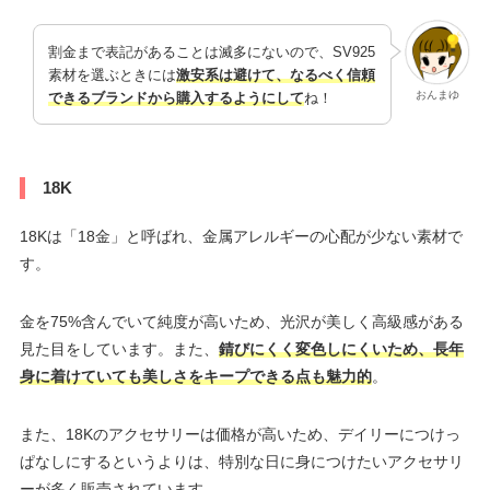
割金まで表記があることは滅多にないので、SV925
素材を選ぶときには
激安系は避けて、なるべく信頼
おんまゆ
できるブランドから購入するようにして
ね！
18K
18Kは「18金」と呼ばれ、金属アレルギーの心配が少ない素材で
す。
金を75%含んでいて純度が高いため、光沢が美しく高級感がある
見た目をしています。また、
錆びにくく変色しにくいため、長年
身に着けていても美しさをキープできる点も魅力的
。
また、18Kのアクセサリーは価格が高いため、デイリーにつけっ
ぱなしにするというよりは、特別な日に身につけたいアクセサリ
ーが多く販売されています。