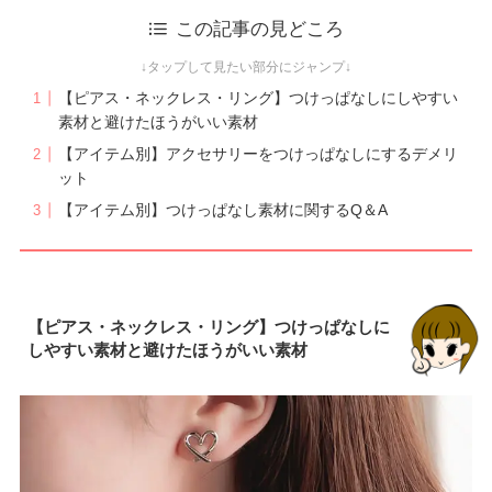
ー
この記事の見どころ
国際カラーデザイン協会 パーソナルスタイリス
ト
準パーソナルヘアカラー診断士
【ピアス・ネックレス・リング】つけっぱなしにしやすい
株式会社スタイルクリエーション
素材と避けたほうがいい素材
出版書籍：色彩の力“売れる”は色でつくれる 染
【アイテム別】アクセサリーをつけっぱなしにするデメリ
川千惠
ット
【アイテム別】つけっぱなし素材に関するQ＆A
【ピアス・ネックレス・リング】つけっぱなしに
しやすい素材と避けたほうがいい素材