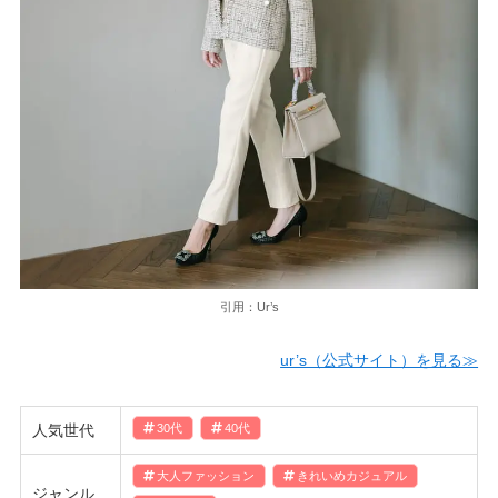
引用：Ur’s
ur’s（公式サイト）を見る≫
人気世代
30代
40代
大人ファッション
きれいめカジュアル
ジャンル