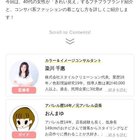
今回は、40代の女性が「きれい見え」するプチプラブランド紹介
と、コンサバ系ファッションの着こなし方を詳しくご紹介しま
す！
Scroll to Contents!
カラー＆イメージコンサルタント
染川 千惠
株式会社スタイルクリエーション代表。業歴16
年／色彩理論研究19年。指導人数は累計40,000
人以上。過去、民間企業に3社勤め、独立後に株
監修者
…続きを読む
式会社スタイルクリエーション及び一般社団法人
設計カラーコンサルタント協会を設立。理論性の
アパレル歴14年／元アパレル店長
高いファッションコンサルティングで、確実な美
おんまゆ
とオシャレに導く。
アパレル歴14年。店長経験も長く、低身長
【所有資格】
149cmのおチビさんで接客からスタイリングなど
A・F・T 1級色彩コーディネーター(文部科学省認
お店作りに携わることが大好き。ユニクロ・GU
ガイド
…続きを読む
定 色彩能力検定 1級)
好きで、週末はしまパトならぬユニパト♡ファッ