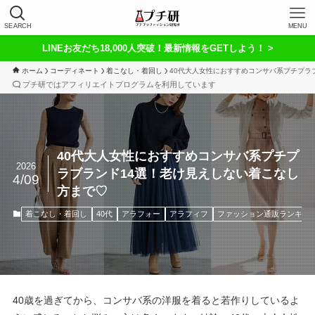
SEARCH
MENU
LINEお友だち18,000人突破！最新情報をGETしよう！ >
ホーム
コーディネート
着こなし・着回し
40代大人女性におすすめコンサバ系プチプラ
プチ研ではアフィリエイトプログラムを利用しています
40代大人女性におすすめコンサバ系プチプ
2026
ラブランド14選！老け見えしない着こなし
4/09
方まで♡
着こなし・着回し
40代
アラフォー
アラフィフ
ファッション通販ランキン
40歳を過ぎてから、コンサバ系の洋服を着ると若作りしているよ