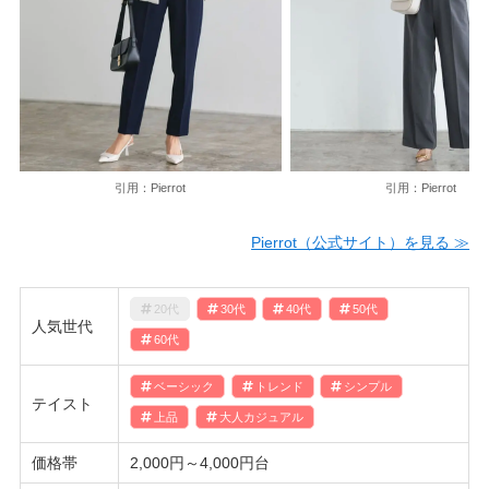
引用：Pierrot
引用：Pierrot
Pierrot（公式サイト）を見る ≫
20代
30代
40代
50代
人気世代
60代
ベーシック
トレンド
シンプル
テイスト
上品
大人カジュアル
価格帯
2,000円～4,000円台