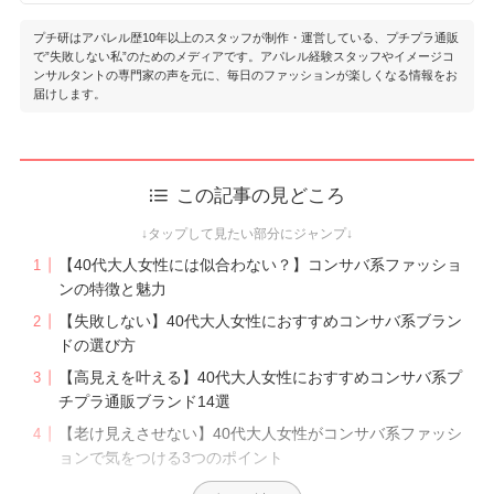
東京商工会議所2級カラーコーディネーター
ションはもちろん、コスメ・健康・ダイエットな
日本パーソナルカラー協会認定 パーソナルカラ
プチ研はアパレル歴10年以上のスタッフが制作・運営している、プチプラ通販
ど知識は幅広く、豆知識なら右に出るもの無し！
ーアドバイザー
で”失敗しない私”のためのメディアです。アパレル経験スタッフやイメージコ
笑
日本パーソナルカラリスト協会 パーソナルカラ
ンサルタントの専門家の声を元に、毎日のファッションが楽しくなる情報をお
ー検定®2級
届けします。
おんまゆのプロフィール
全国カラービジネス協会代表
日本色彩学会正会員
国際カラーデザイン協会 カラーデザインマスタ
ー
この記事の見どころ
国際カラーデザイン協会 パーソナルスタイリス
ト
準パーソナルヘアカラー診断士
【40代大人女性には似合わない？】コンサバ系ファッショ
株式会社スタイルクリエーション
ンの特徴と魅力
出版書籍：色彩の力“売れる”は色でつくれる 染
【失敗しない】40代大人女性におすすめコンサバ系ブラン
川千惠
ドの選び方
【高見えを叶える】40代大人女性におすすめコンサバ系プ
チプラ通販ブランド14選
【老け見えさせない】40代大人女性がコンサバ系ファッシ
ョンで気をつける3つのポイント